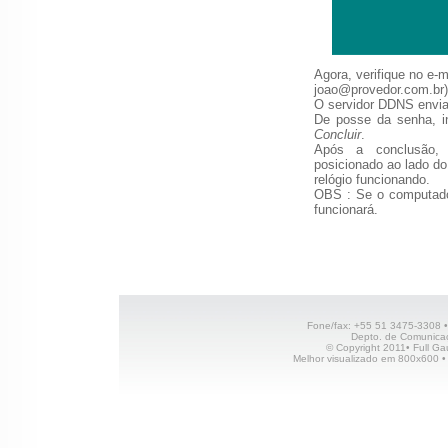
Agora, verifique no e-m
joao@provedor.com.br)
O servidor DDNS enviar
De posse da senha, i
Concluir
.
Após a conclusão, 
posicionado ao lado do
relógio funcionando.
OBS : Se o computador
funcionará.
Fone/fax: +55 51 3475-3308 • 
Depto. de Comunicaç
© Copyright 2011• Full Gau
Melhor visualizado em 800x600 •